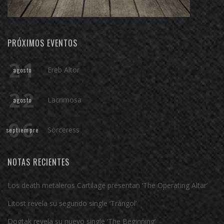
PRÓXIMOS EVENTOS
21
Ereb Altor
agosto
22
Lacrimosa
agosto
06
Sörceress
septiempre
NOTAS RECIENTES
Los death metaleros Cartilage presentan ‘The Operating Altar’
Litost revela su segundo single ‘Tràngol’
Dogtak revela su nuevo single ‘The Beginning’