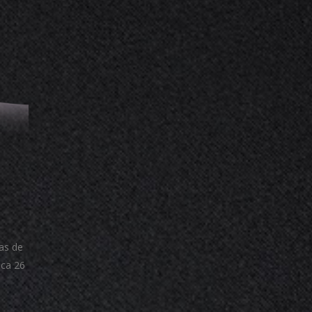
ras de
aca 26