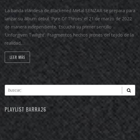
La banda irlandesa de Blackened Metal SENZAR se prepara para
lanzar su álbum debut ‘Pyre Of Throes’ el 21 de marzo de 2022
de manera independiente. Escucha su primer sencillo
‘Unforgiven Twilight’. Fragmentos hechos jirones del tejido de la
realidad,…
LEER MÁS
PLAYLIST BARRA26