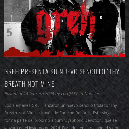
GREH PRESENTA SU NUEVO SENCILLO ‘THY
BREATH NOT MINE’
Posted at 14 febrero 2024 by
LordJASC
in
Noticias
Los alemanes GREH lanzaron un nuevo sencillo titulado ‘Thy
Breath Not Mine’ a través de Earache Records. Este single
forma parte del próximo álbum ‘Dysphoric Devotion’, que se
lanzará en el invierno de 2024. Forjados en la oscuridad y por…