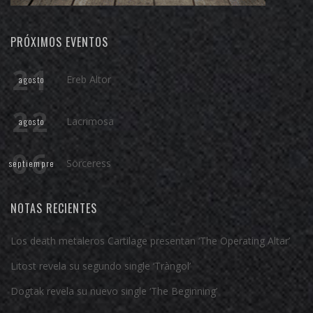
PRÓXIMOS EVENTOS
21
Ereb Altor
agosto
22
Lacrimosa
agosto
06
Sörceress
septiempre
NOTAS RECIENTES
Los death metaleros Cartilage presentan ‘The Operating Altar’
Litost revela su segundo single ‘Tràngol’
Dogtak revela su nuevo single ‘The Beginning’