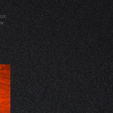
023’,
 de