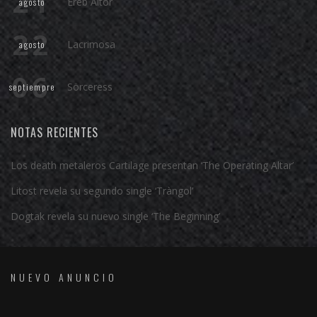
21
Ereb Altor
agosto
22
Lacrimosa
agosto
06
Sörceress
septiempre
NOTAS RECIENTES
Los death metaleros Cartilage presentan ‘The Operating Altar’
Litost revela su segundo single ‘Tràngol’
Dogtak revela su nuevo single ‘The Beginning’
NUEVO ANUNCIO