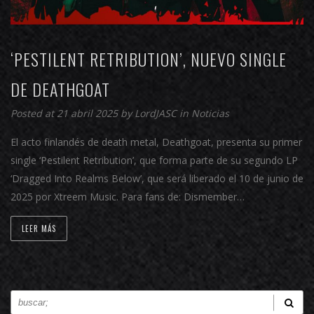
‘PESTILENT RETRIBUTION’, NUEVO SINGLE
DE DEATHGOAT
Posted at 21 abril 2025 by
LordJASC
in
Noticias
El acto finlandés de death metal, Deathgoat, presenta su primer
single ‘Pestilent Retribution’, que forma parte de su segundo LP
‘Dragged Into Realms Below’, que será liberado el 10 de junio de
2025 por Xtreem Music. Para fans de: Dismember…
LEER MÁS