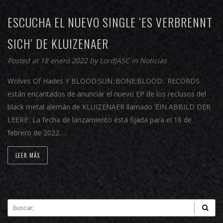
ESCUCHA EL NUEVO SINGLE ‘ES VERBRENNT
SICH’ DE KLUIZENAER
Posted at 18 enero 2022 by
LordJASC
in
Noticias
Wolves Of Hades Y BLOOD:SUN.:BONE:BLOOD:. RECORDS
están encantados de anunciar el nuevo EP de los reclusos del
black metal alemán de KLUIZENAER llamado ‘EIN ABBILD DER
LEERE’. La fecha de lanzamiento está fijada para el 18 de
febrero de 2022….
LEER MÁS