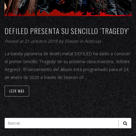
DEFILED PRESENTA SU SENCILLO ‘TRAGEDY’
Posted at 21 octubre 2019 by
Eliezer
in
Noticias
La banda japonesa de death metal DEFILED ha dado a conocer
el primer sencillo ‘Tragedy’ de su próxima obra maestra, ‘Infinite
Regress’. El lanzamiento del álbum está programado para el 24
de enero de 2020 a través de Season of…
LEER MÁS