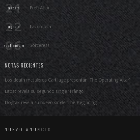
21
Ereb Altor
agosto
22
Lacrimosa
agosto
06
Sörceress
septiempre
NOTAS RECIENTES
Los death metaleros Cartilage presentan ‘The Operating Altar’
Litost revela su segundo single ‘Tràngol’
Dogtak revela su nuevo single ‘The Beginning’
NUEVO ANUNCIO