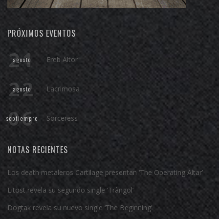
PRÓXIMOS EVENTOS
21
Ereb Altor
agosto
22
Lacrimosa
agosto
06
Sörceress
septiempre
NOTAS RECIENTES
Los death metaleros Cartilage presentan ‘The Operating Altar’
Litost revela su segundo single ‘Tràngol’
Dogtak revela su nuevo single ‘The Beginning’