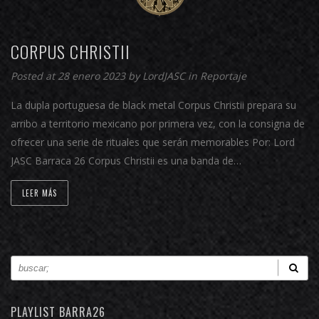
CORPUS CHRISTII
Posted at 28 enero 2023 by
LordJASC
in
Reportaje
La dupla portuguesa de black metal Corpus Christii prepara su
arribo a territorio mexicano por primera vez, con la consigna de
ofrecer una serie de rituales que serán memorables Por: Lord
JASC Barraca 26 Corpus Christii es una banda de…
LEER MÁS
PLAYLIST BARRA26