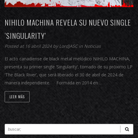
NIHILO MACHINA REVELA SU NUEVO SINGLE
‘SINGULARITY’
Posted at 16 abril 2024 by
LordJASC
in
Noticias
El acto canadiense de black metal melódico NIHILO MACHINA,
presenta su primer single ‘Singularity’, tomado de su próximo LP
‘The Black River’, que será liberado el 30 de abril de 2024 de
manera independiente. Formada en 2014 en…
LEER MÁS