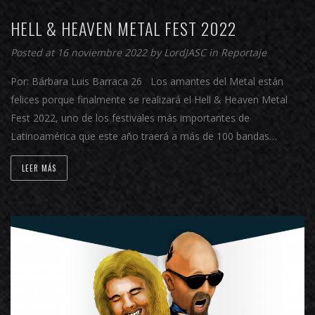
HELL & HEAVEN METAL FEST 2022
Posted at 16 noviembre 2022 by
LordJASC
in
Reportaje
Por: Bárbara Luis Barraca 26 Los amantes del Metal están
felices porque finalmente se realizará el Hell & Heaven Metal
Fest 2022, uno de los festivales más importantes de
Latinoamérica que este año traerá a más de 100 bandas…
LEER MÁS