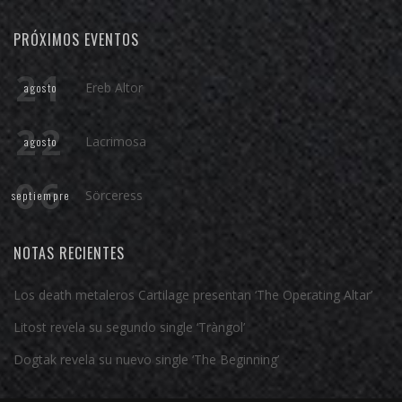
PRÓXIMOS EVENTOS
21
Ereb Altor
agosto
22
Lacrimosa
agosto
06
Sörceress
septiempre
NOTAS RECIENTES
Los death metaleros Cartilage presentan ‘The Operating Altar’
Litost revela su segundo single ‘Tràngol’
Dogtak revela su nuevo single ‘The Beginning’