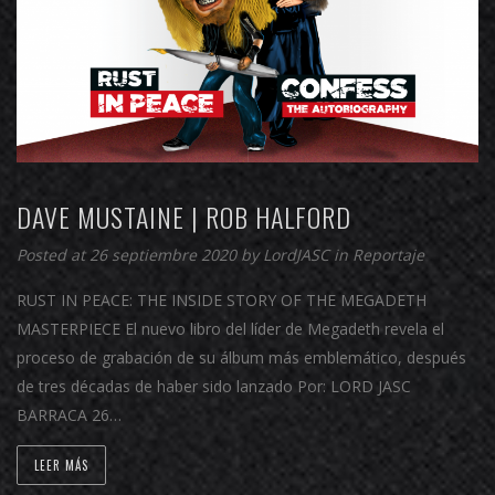
DAVE MUSTAINE | ROB HALFORD
Posted at 26 septiembre 2020 by
LordJASC
in
Reportaje
RUST IN PEACE: THE INSIDE STORY OF THE MEGADETH
MASTERPIECE El nuevo libro del líder de Megadeth revela el
proceso de grabación de su álbum más emblemático, después
de tres décadas de haber sido lanzado Por: LORD JASC
BARRACA 26…
LEER MÁS