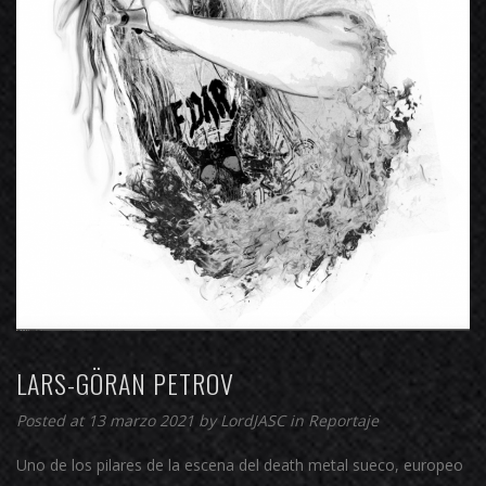
LARS-GÖRAN PETROV
Posted at 13 marzo 2021 by
LordJASC
in
Reportaje
Uno de los pilares de la escena del death metal sueco, europeo