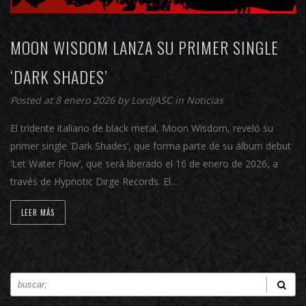
MOON WISDOM LANZA SU PRIMER SINGLE
‘DARK SHADES’
Posted at 8 enero 2026 by
LordJASC
in
Noticias
El tridente italiano de black metal, Moon Wisdom, reveló su
primer single ‘Dark Shades’, que forma parte de su álbum debut
‘Let Water Flow’, que será liberado el 16 de enero de 2026, a
través de Hypnotic Dirge Records. El…
LEER MÁS