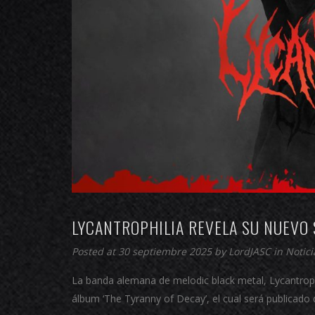
LYCANTROPHILIA REVELA SU NUEVO 
Posted at 30 septiembre 2025 by
LordJASC
in
Notici
La banda alemana de melodic black metal, Lycantrophil
álbum ‘The Tyranny of Decay’, el cual será publicado