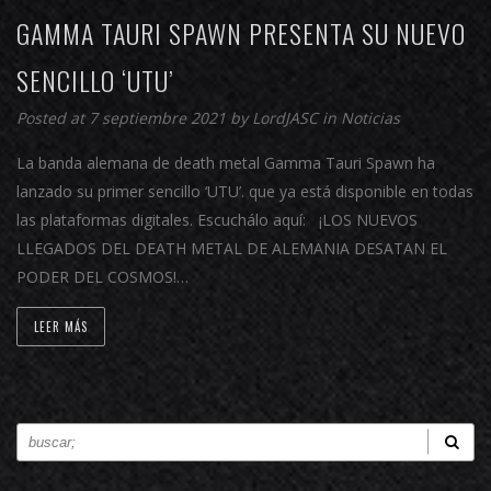
GAMMA TAURI SPAWN PRESENTA SU NUEVO
SENCILLO ‘UTU’
Posted at 7 septiembre 2021 by
LordJASC
in
Noticias
La banda alemana de death metal Gamma Tauri Spawn ha
lanzado su primer sencillo ‘UTU’. que ya está disponible en todas
las plataformas digitales. Escuchálo aquí: ¡LOS NUEVOS
LLEGADOS DEL DEATH METAL DE ALEMANIA DESATAN EL
PODER DEL COSMOS!…
LEER MÁS