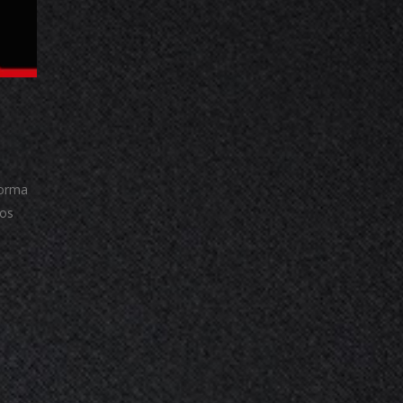
forma
aos