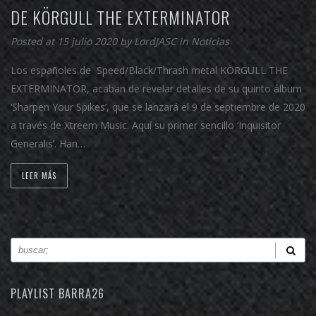
DE KÖRGULL THE EXTERMINATOR
Posted at 15 julio 2020 by
LordJASC
in
Noticias
Los españoles de Speed/Black/Thrash metal KÖRGULL THE
EXTERMINATOR, acaban de revelar detalles de su quinto álbum
‘Sharpen Your Spikes’, que se lanzará el 9 de septiembre de 2020
a través de Xtreem Music. Aquí su primer sencillo ‘Inquisitor
Generalis’. Han…
LEER MÁS
PLAYLIST BARRA26