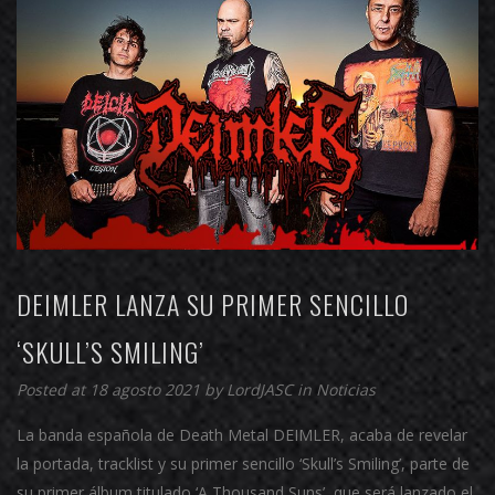
DEIMLER LANZA SU PRIMER SENCILLO
‘SKULL’S SMILING’
Posted at 18 agosto 2021 by
LordJASC
in
Noticias
La banda española de Death Metal DEIMLER, acaba de revelar
la portada, tracklist y su primer sencillo ‘Skull’s Smiling’, parte de
su primer álbum titulado ‘A Thousand Suns’, que será lanzado el