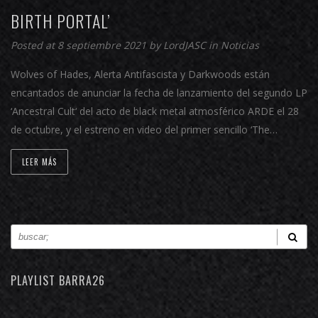
BIRTH PORTAL’
Posted at 8 septiembre 2021 by
LordJASC
in
Noticias
Wolves of Hades, Alerta Antifascista y Darkwoods están
encantados de anunciar la fecha de lanzamiento del segundo LP
‘Ancestral Cult‘ del acto de black metal atmosférico ARDE el 28
de octubre, y el estreno en video del primer sencillo ‘The…
LEER MÁS
PLAYLIST BARRA26