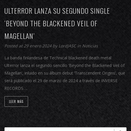
ULTERROR LANZA SU SEGUNDO SINGLE
‘BEYOND THE BLACKENED VEIL OF
MAGELLAN’
Posted at 29 enero 2024 by
LordJASC
in
Noticias
La banda finlandesa de Technical blackened death metal
Ulterror lanza el segundo sencillo ‘Beyond the Blackened Veil of
Magellan’, inluido en su álbum debut ‘Transcendent Origins’, que
será publicado el 29 de marzo de 2024 a través de INVERSE
RECORDS….
LEER MÁS