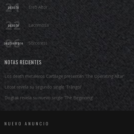
21
Ereb Altor
agosto
22
Lacrimosa
agosto
06
Sörceress
septiempre
NOTAS RECIENTES
Los death metaleros Cartilage presentan ‘The Operating Altar’
Litost revela su segundo single ‘Tràngol’
Dogtak revela su nuevo single ‘The Beginning’
NUEVO ANUNCIO