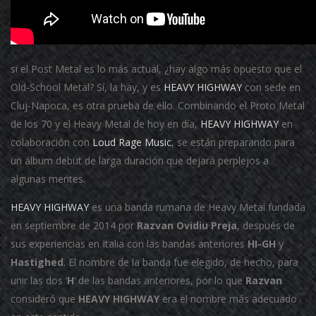
si el Post Metal es lo más actual, ¿hay algo más opuesto que el
Old-School Metal?
Sí, la hay, y es
HEAVY HIGHWAY
con sede en
Cluj-Napoca, es otra prueba de ello.
Combinando el Proto Metal
de los 70 y el Heavy Metal de hoy en día,
HEAVY HIGHWAY
en
colaboración con
Loud Rage Music
, se están preparando para
un álbum debut de larga duración que dejará perplejos a
algunas mentes.
HEAVY HIGHWAY
es una banda rumana de Heavy Metal fundada
en septiembre de 2014 por
Razvan Ovidiu Preja
, después de
sus experiencias en Italia con las bandas anteriores
HI-GH
y
Hastighed
.
El nombre de la banda fue elegido, de hecho, para
unir las dos ‘
H
‘ de las bandas anteriores, por lo que
Razvan
consideró que
HEAVY HIGHWAY
era el nombre más adecuado