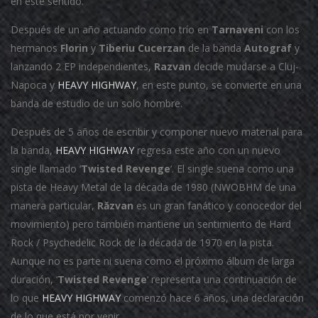
en este sentido.
Después de un año actuando como trío en
Tarnaveni
con los
hermanos
Florin
y
Tiberiu
Cucerzan
de la banda
Autograf
y
lanzando 2 EP independientes,
Razvan
decide mudarse a Cluj-
Napoca y
HEAVY HIGHWAY
, en este punto, se convierte en una
banda de estudio de un solo hombre.
Después de 5 años de escribir y componer nuevo material para
la banda,
HEAVY HIGHWAY
regresa este año con un nuevo
single llamado ‘
Twisted Revenge
‘.
El single suena como una
pista de Heavy Metal de la década de 1980 (NWOBHM de una
manera particular,
Răzvan
es un gran fanático y conocedor del
movimiento) pero también mantiene un sentimiento de Hard
Rock / Psychedelic Rock de la década de 1970 en la pista.
Aunque no es parte ni suena como el próximo álbum de larga
duración, ‘
Twisted Revenge
‘ representa una continuación de
lo que
HEAVY HIGHWAY
comenzó hace 6 años, una declaración
de lo que está por venir.