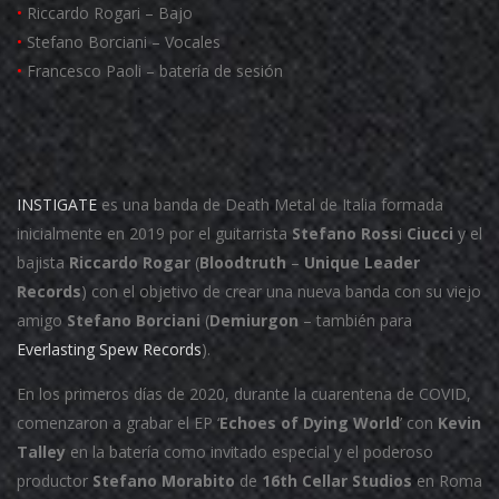
•
Riccardo Rogari – Bajo
•
Stefano Borciani – Vocales
•
Francesco Paoli – batería de sesión
INSTIGATE
es una banda de Death Metal de Italia formada
inicialmente en 2019 por el guitarrista
Stefano Ross
i
Ciucci
y el
bajista
Riccardo Rogar
(
Bloodtruth
–
Unique Leader
Records
) con el objetivo de crear una nueva banda con su viejo
amigo
Stefano Borciani
(
Demiurgon
– también para
Everlasting Spew Records
).
En los primeros días de 2020, durante la cuarentena de COVID,
comenzaron a grabar el EP ‘
Echoes of Dying World
’ con
Kevin
Talley
en la batería como invitado especial y el poderoso
productor
Stefano Morabito
de
16th Cellar Studios
en Roma