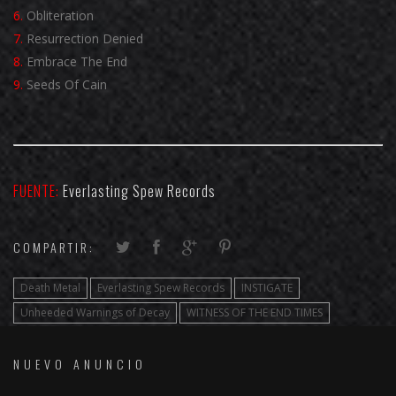
6.
Obliteration
7.
Resurrection Denied
8.
Embrace The End
9.
Seeds Of Cain
FUENTE:
Everlasting Spew Records
COMPARTIR:
Death Metal
Everlasting Spew Records
INSTIGATE
Unheeded Warnings of Decay
WITNESS OF THE END TIMES
NUEVO ANUNCIO