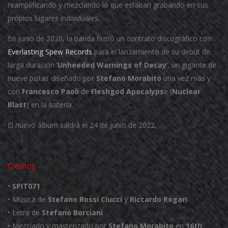
reamplificando y mezclando lo que estaban grabando en sus
propios lugares individuales.
En junio de 2020, la banda firmó un contrato discográfico con
Everlasting Spew Records
para el lanzamiento de su debut de
larga duración ‘
Unheeded Warnings of Decay
’, un gigante de
nueve pistas diseñado por
Stefano Morabito
una vez más y
con
Francesco Paoli
de
Fleshgod Apocalyps
e (
Nuclear
Blast
) en la batería.
El nuevo álbum saldrá el 24 de junio de 2022.
Créditos:
•
SPIT071
• Música de
Stefano Rossi Ciucci
y
Riccardo Rogari
• Letra de
Stefano Borciani
• Mezclado y masterizado por
Stefano Morabito
en
16th