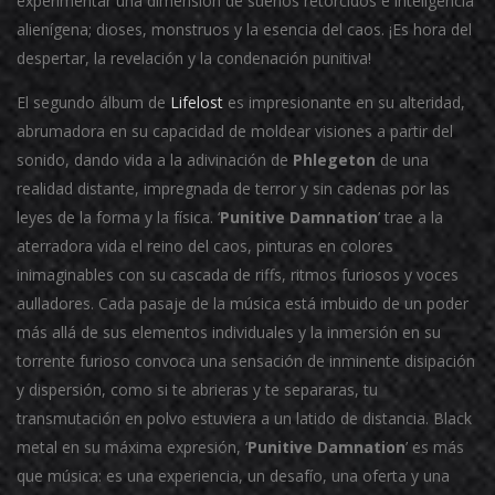
experimentar una dimensión de sueños retorcidos e inteligencia
alienígena; dioses, monstruos y la esencia del caos. ¡Es hora del
despertar, la revelación y la condenación punitiva!
El segundo álbum de
Lifelost
es impresionante en su alteridad,
abrumadora en su capacidad de moldear visiones a partir del
sonido, dando vida a la adivinación de
Phlegeton
de una
realidad distante, impregnada de terror y sin cadenas por las
leyes de la forma y la física. ‘
Punitive Damnation
’ trae a la
aterradora vida el reino del caos, pinturas en colores
inimaginables con su cascada de riffs, ritmos furiosos y voces
aulladores. Cada pasaje de la música está imbuido de un poder
más allá de sus elementos individuales y la inmersión en su
torrente furioso convoca una sensación de inminente disipación
y dispersión, como si te abrieras y te separaras, tu
transmutación en polvo estuviera a un latido de distancia. Black
metal en su máxima expresión, ‘
Punitive Damnation
’ es más
que música: es una experiencia, un desafío, una oferta y una