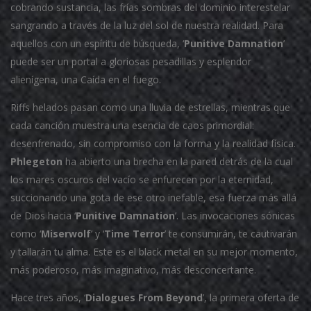
cobrando sustancia, las frías sombras del dominio interestelar
sangrando a través de la luz del sol de nuestra realidad. Para
aquellos con un espíritu de búsqueda, ‘
Punitive Damnation
’
puede ser un portal a gloriosas pesadillas y esplendor
alienígena, una Caída en el fuego.
Riffs helados pasan como una lluvia de estrellas, mientras que
cada canción muestra una esencia de caos primordial:
desenfrenado, sin compromiso con la forma y la realidad física.
Phlegeton
ha abierto una brecha en la pared detrás de la cual
los mares oscuros del vacío se enfurecen por la eternidad,
succionando una gota de ese otro inefable, esa fuerza más allá
de Dios hacia ‘
Punitive Damnation
’. Las invocaciones sónicas
como ‘
Miserwolf
’ y ‘
Time Terror
’ te consumirán, te cautivarán
y tallarán tu alma. Este es el black metal en su mejor momento,
más poderoso, más imaginativo, más desconcertante.
Hace tres años, ‘
Dialogues From Beyond
’, la primera oferta de