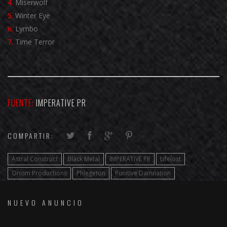
4.
Miserwolf
5.
Winter Eye
6.
Lymbo
7.
Time Terror
FUENTE:
IMPERATIVE PR
COMPARTIR:
Astral Construct
Black Metal
IMPERATIVE PR
Lifelost
Onism Productions
Phlegeton
Punitive Damnation
NUEVO ANUNCIO