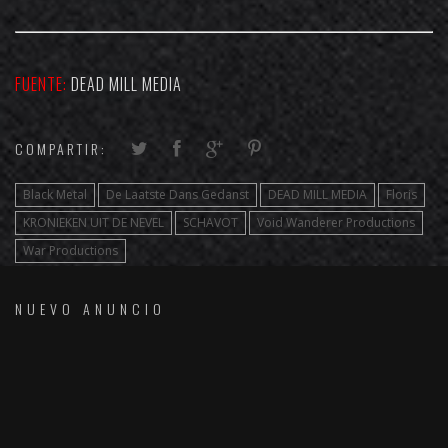
FUENTE:
DEAD MILL MEDIA
COMPARTIR:
Black Metal
De Laatste Dans Gedanst
DEAD MILL MEDIA
Floris
KRONIEKEN UIT DE NEVEL
SCHAVOT
Void Wanderer Productions
War Productions
NUEVO ANUNCIO