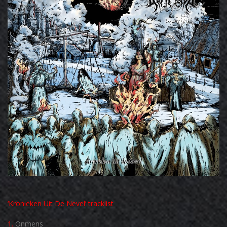
‘Kronieken Uit De Nevel’ tracklist
1.
Onmens