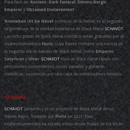
Para fans de:
Ancient
,
Dark
Funeral
,
Dimmu
Borgir
,
Emperor
y
Obtained
Enslavement
‘
Kronieken Uit De Nevel
‘ (crónicas de la niebla) es el segundo
largometraje de la entidad holandesa de Black Metal
SCHAVOT
.
Las ocho pistas de Black Metal melódico están grabadas por el
multiinstrumentista
Floris
, cuya fuente contiene una mezcla de
la segunda ola de bandas de Black Metal, como
Emperor
,
Satyricon
y
Ulver
.
SCHAVOT
toca un black metal rápido con
percusiones contundentes, voces variadas y guitarras
melódicas, oscurecido por una capa de sintetizadores helados.
BIOGRAFÍA
SCHAVOT
(andamio) es un proyecto de Black Metal de los
Países Bajos, fundado por
Floris
en 2021. Este
multiinstrumentista ha estado activo desde finales de los 90 en