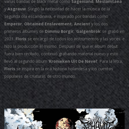
varias bandas de black metal como
Sagenland
,
Meslamtaea
y
Asgrauw
. Surgió la necesidad de hacer la música de la
segunda ola escandinava, e inspirado por bandas como
Emperor
,
Obtained
Enslavement
,
Ancient
y los dos
primeros álbumes de
Dimmu Borgir
, ‘
Galgenbrok
‘ se grabó en
2021.
Floris
se encargó de todos los instrumentos y las voces. e
hizo la producción él mismo. Después de que el álbum debut
fuera bien recibido, continuó grabando material nuevo y esto
llevó al segundo álbum ‘
Kronieken Uit De Nevel
‘. Para la letra,
Floris
se inspira en la rica historia holandesa y los cuentos
populares de criaturas de otro mundo.