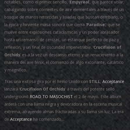
notables, como el primer sencillo, ‘
Empyreal
’, que parece volar,
cabalgando sobre corrientes de aire elementales a través de un
bosque de manos retorcidas y lisiadas que buscan derribarlo, o
la épica y hirviente masa sonora que cierra ‘
Paradise
’, que se
mueve entre explosiones cataclísmicas y un poder abrasador
hasta un remanso de cenizas, un estanque perfecto de paz y
reflexión, y un final de oscuridad impenetrable. ‘
Crucifixion of
Orchids
’ es a la vez un descanso eterno y un renacimiento a la
manera del ave fénix, el comienzo de algo excoriante, catártico
y magnífico.
Tras una exitosa gira por el Reino Unido con
STILL
,
Acceptance
lanzará ‘
Crucifixion Of Orchids
’ a través del potente sello
underground
ROAD TO MASOCHIST
el 2 de mayo. Este álbum
arderá con una llama negra y devoradora en la escena musical
extrema, atrayendo almas fracturadas a su llama sin luz. La era
de
Acceptance
ha comenzado…