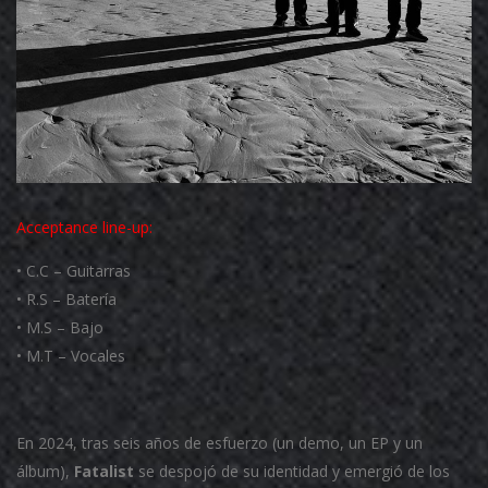
Acceptance
line-up:
• C.C – Guitarras
• R.S – Batería
• M.S – Bajo
• M.T – Vocales
En 2024, tras seis años de esfuerzo (un demo, un EP y un
álbum),
Fatalist
se despojó de su identidad y emergió de los