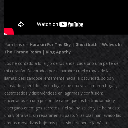
Para fans de:
Harakiri For The Sky
|
Ghostbath
|
Wolves In
The Throne Room
|
King Apathy
Los he contado a lo largo de los años, cada uno una parte de
mi corazón. Devorados por el hambre cruel y rapaz de las
llamas; deslizándose lentamente hacia la oscuridad, solos y
asustados; perdidos en un lugar que una vez llamaron hogar,
destrozados y disolviéndose en lágrimas y confusión;
encerrados en una prisión de carne que los ha traicionado y
albergado enemigos secretos. Y el sol ha salido y se ha puesto,
una y otra vez, sin reparar en su paso. Y las olas han lavado las
arenas movedizas bajo mis pies, sin detenerse jamás a