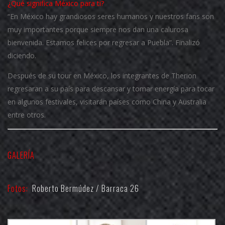
¿Qué significa México para ti?
“En México hay grandiosos seres humanos y nuestros fans son
muy importantes porque siempre nos dan una calurosa
bienvenida. Estamos felices por regresar a Puebla”. Finalizó
diciendo.
Después de su tour en México, los integrantes de Therion
regresaran a su país para descansar y tomar energía para tocar
en algunos festivales, visitarán países como China y Australia
entre otros.
GALERÍA
Fotos:
Roberto Bermúdez / Barraca 26