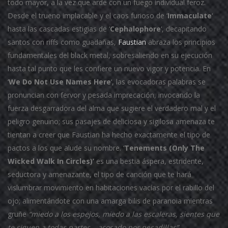
todo mayor, a la vez que arde con un fuego individual feroz.
Desde el trueno implacable y el caos furioso de ‘
Immaculate
‘
hasta las cascadas estigias de ‘
Cephalophore
‘, decapitando
santos con riffs como guadañas,
Faustian
abraza los principios
fundamentales del black metal, sobresaliendo en su ejecución
hasta tal punto que les confiere un nuevo vigor y potencia. En
‘
We Do Not Use Names Here
‘, las evocadoras palabras se
pronuncian con fervor y pesada imprecación, invocando la
fuerza desgarradora del alma que sugiere el verdadero mal y el
peligro genuino; sus pasajes de deliciosa y sigilosa amenaza te
tientan a creer que Faustian ha hecho exactamente el tipo de
pactos a los que alude su nombre. ‘
Tenements (Only The
Wicked Walk In Circles)’
es una bestia áspera, estridente,
seductora y amenazante, el tipo de canción que te hará
vislumbrar movimiento en habitaciones vacías por el rabillo del
ojo; alimentándote con una amarga bilis de paranoia mientras
gruñe
“miedo a los espejos, miedo a las escaleras, sientes que
te siguen a todas partes… acosado por pesadillas”.