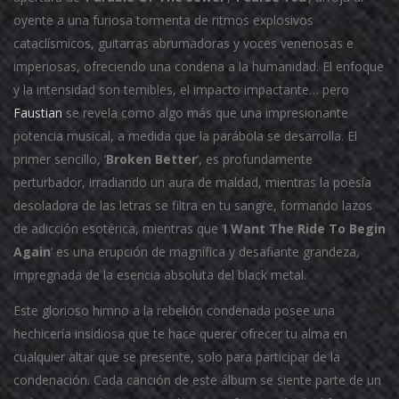
oyente a una furiosa tormenta de ritmos explosivos
cataclísmicos, guitarras abrumadoras y voces venenosas e
imperiosas, ofreciendo una condena a la humanidad. El enfoque
y la intensidad son temibles, el impacto impactante… pero
Faustian
se revela como algo más que una impresionante
potencia musical, a medida que la parábola se desarrolla. El
primer sencillo, ‘
Broken Better
‘, es profundamente
perturbador, irradiando un aura de maldad, mientras la poesía
desoladora de las letras se filtra en tu sangre, formando lazos
de adicción esotérica, mientras que ‘
I Want The Ride To Begin
Again
‘ es una erupción de magnífica y desafiante grandeza,
impregnada de la esencia absoluta del black metal.
Este glorioso himno a la rebelión condenada posee una
hechicería insidiosa que te hace querer ofrecer tu alma en
cualquier altar que se presente, solo para participar de la
condenación. Cada canción de este álbum se siente parte de un