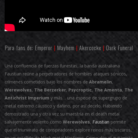
Para fans de: Emperor
|
Mayhem
|
Akercocke
|
Dark Funeral
Una confluencia de fuerzas funestas, la banda australiana
Faustian reúne a perpetradores de horribles ataques sónicos,
crímenes cometidos bajo los nombres de
Abramelin
,
Werewolves
,
The Berzerker
,
Psycroptic
,
The Amenta
,
The
Antichrist Imperium
y más… una especie de supergrupo de
metal extremo cáustico y dañino, por así decirlo. Habiendo
demostrado una y otra vez su maestría en el death metal
salvajemente violento como
Werewolves
,
Faustian
permite
que el triunvirato de conspiradores explore reinos más oscuros,
en un estallido de black metal blasfemo. Como dijo el guitarrista