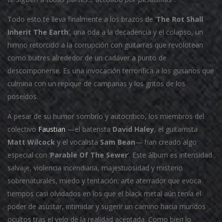
Todo esto te lleva finalmente a los brazos de ‘
The Rot Shall
Inherit The Earth
‘, una oda a la decadencia y el colapso, un
himno retorcido a la corrupción con guitarras que revolotean
como buitres alrededor de un cadáver a punto de
descomponerse. Es una invocación terrorífica a los gusanos que
culmina con un repique de campanas y los gritos de los
poseídos.
A pesar de su humor sombrío y autocrítico, los miembros del
colectivo
Faustian
—el baterista
David Haley
, el guitarrista
Matt Wilcock
y el vocalista
Sam Bean
— han creado algo
especial con ‘
Parable Of The Sewer
‘. Este álbum es intensidad
salvaje, violencia incendiaria, majestuosidad y misterio
sobrenaturales, miedo y tentación; arte aterrador que evoca
tiempos casi olvidados en los que el black metal aún tenía el
poder de asustar, intimidar y sugerir un camino hacia mundos
ocultos tras el velo de la realidad aceptada. Como bien lo