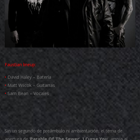
Faustian
lineup:
•
David Haley – Batería
•
Matt Wilcok – Guitarras
•
Sam Bean – Vocales
Sin un segundo de preámbulo ni ambientación, el tema de
apertura de ‘
Parable Of The Sewer
‘, ‘
I Curse You
‘, arroja al