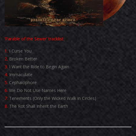
‘Parable of the Sewer’ tracklist:
1.
I Curse You
2.
Broken Better
3.
I Want the Ride to Begin Again
4.
Immaculate
5.
Cephalophore
6.
We Do Not Use Names Here
7.
Tenements (Only the Wicked Walk in Circles)
8.
The Rot Shall Inherit the Earth