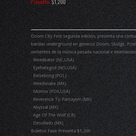
Preventa:
$1,200
Doom City Fest segunda edición, presenta una contun
bandas underground en géneros Doom, Sludge, Post-
vertientes de la música pesada nacional e internacion
·
Weedeater (NC,USA)
·
Eyehategod (NO,USA)
·
Belzebong (POL)
·
Weedsnake (MX)
·
Mizmor (PDX,USA)
·
Reverence To Paroxysm (MX)
·
Abyssal (MX)
·
Age Of The Wolf (CR)
·
Desollado (MX)
Boletos Fase Preventa $1,200