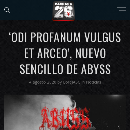
‘ODI PROFANUM VULGUS
ET ARCEO’, NUEVO
SENCILLO DE ABYSS
4 agosto 2020
by
LordJASC
in
Noticias