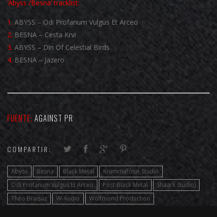
‘Abyss /Besna’ tracklist:
1.
ABYSS – Odi Profanum Vulgus Et Arceo
2.
BESNA – Cesta Krvi
3.
ABYSS – Din Of Celestial Birds
4.
BESNA – Jazero
FUENTE:
AGAINST PR
COMPARTIR:
Abyss
Besna
Black Metal
Krummafótur Studio
Odi Profanum Vulgus Et Arceo
Post-Black Metal
Shaark Studio)
Théo Braisaz
W-Audio
Wolfmond Production