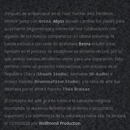
Después de embarcarse en el Tour ‘Further Into Perdition
MMXIX’ junto con
Groza
,
Abyss
decidió cambiar los planes para
su próximo largometraje y comenzar una colaboración con
algunos de los nuevos compañeros.
En última instancia, la
banda eslovaca con sede en Bratislava
Besna
resultó estar
también en el proceso de establecer su próximo récord, por lo
que ambas bandas decidieron unirse para una separación.
Esto
terminó como un proyecto internacional, con estudios de la
República Checa (
Shaark Studio
), Alemania (
W-Audio
) e
incluso Islandia (
Krummafótur Studio
), y la obra de arte fue
diseñada por el artista francés
Théo Braisaz
.
El concepto del split gira en torno a la salvación religiosa
incumplida, la ausencia definitiva de órdenes o propósitos
superiores y la indiferencia de la naturaleza hacia ella. Se lanzará
el 12/09/2020 por
Wolfmond Production
.