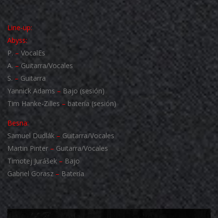
Line-up:
Abyss:
P.
–
VocalEs
A.
–
Guitarra/Vocales
S.
–
Guitarra
Yannick Adams
–
Bajo (sesión)
Tim Hanke-Zilles
–
batería (sesión)
Besna:
Samuel Dudlák
–
Guitarra/Vocales
Martin Pinter
–
Guitarra/Vocales
Timotej Jurášek
–
Bajo
Gabriel Gorasz
–
Batería