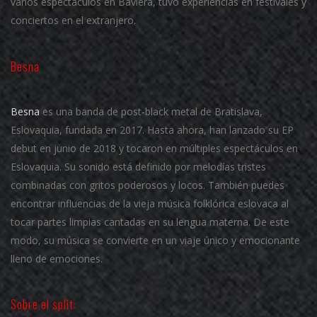
varios espectáculos en Baviera, tuvo experiencias en festivales y
conciertos en el extranjero.
Besna
Besna
es una banda de post-black metal de Bratislava,
Eslovaquia, fundada en 2017. Hasta ahora, han lanzado su EP
debut en junio de 2018 y tocaron en múltiples espectáculos en
Eslovaquia.
Su sonido está definido por melodías tristes
combinadas con gritos poderosos y locos.
También puedes
encontrar influencias de la vieja música folklórica eslovaca al
tocar partes limpias cantadas en su lengua materna.
De este
modo, su música se convierte en un viaje único y emocionante
lleno de emociones.
Sobre el split: