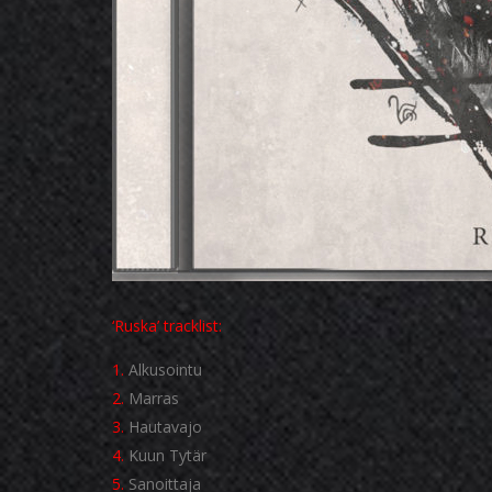
‘Ruska’ tracklist:
1.
Alkusointu
2.
Marras
3.
Hautavajo
4.
Kuun Tytär
5.
Sanoittaja