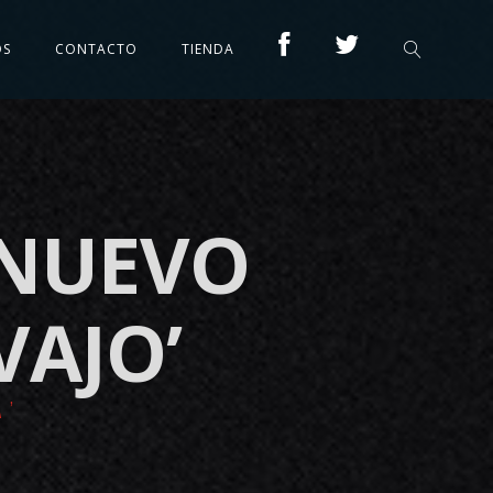
OS
CONTACTO
TIENDA
 NUEVO
VAJO’
A’