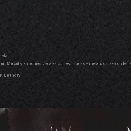
ndia.
gan Metal
y armonías vocales dulces, crudas y melancólicas con letra
r
,
Bathory