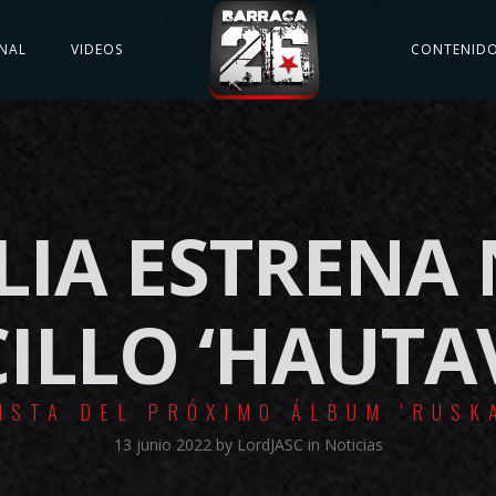
NAL
VIDEOS
CONTENID
LIA ESTRENA
ILLO ‘HAUTA
ISTA DEL PRÓXIMO ÁLBUM 'RUSK
13 junio 2022
by
LordJASC
in
Noticias