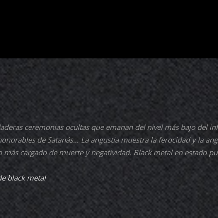
aderas ceremonias ocultas que emanan del nivel más bajo del inf
 honorables de Satanás… La angustia muestra la ferocidad y la angu
o más cargado de muerte y negatividad. Black metal en estado pu
e black metal