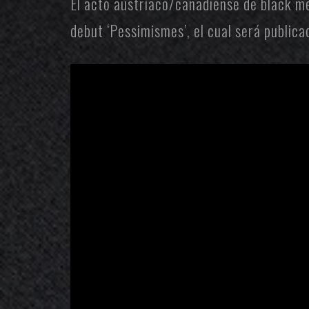
El acto austriaco/canadiense de black m
debut ‘Pessimismes’, el cual será public