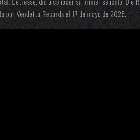
etal,
Détresse
, dio a conocer su primer sencillo ‘Die 
ado por
Vendetta Records
el 17 de mayo de 2025.