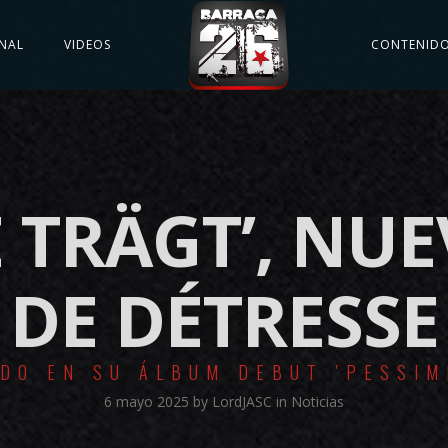
NAL
VIDEOS
CONTENID
E TRÄGT’, NU
DE DÉTRESSE
IDO EN SU ÁLBUM DEBUT 'PESSIM
6 mayo 2025
by
LordJASC
in
Noticias