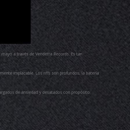
de mayo a través de Vendetta Records. Es tan
ente implacable. Los riffs son profundos, la batería
 cargados de ansiedad y desatados con propósito.