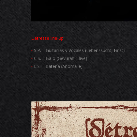
Détresse
line-up:
•
S.P. – Guitarras y Vocales (Lebenssucht, Einst)
•
C.S. – Bajo (Gevurah – live)
•
L.S. – Batería (Anomalie)